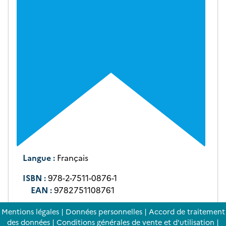
Langue :
Français
ISBN :
978-2-7511-0876-1
EAN :
9782751108761
Mentions légales
|
Données personnelles
|
Accord de traitement
des données
|
Conditions générales de vente et d'utilisation
|