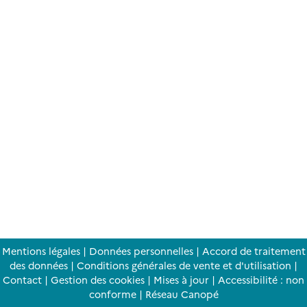
Mentions légales
|
Données personnelles
|
Accord de traitement
des données
|
Conditions générales de vente et d'utilisation
|
Contact
|
Gestion des cookies
|
Mises à jour
|
Accessibilité : non
conforme
|
Réseau Canopé