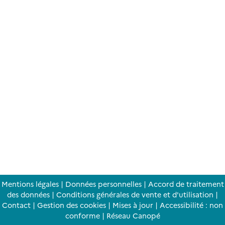
Mentions légales
|
Données personnelles
|
Accord de traitement
des données
|
Conditions générales de vente et d'utilisation
|
Contact
|
Gestion des cookies
|
Mises à jour
|
Accessibilité : non
conforme
|
Réseau Canopé