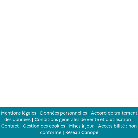
Mentions légales
|
Données personnelles
|
Accord de traitement
des données
|
Conditions générales de vente et d'utilisation
|
Contact
|
Gestion des cookies
|
Mises à jour
|
Accessibilité : non
conforme
|
Réseau Canopé