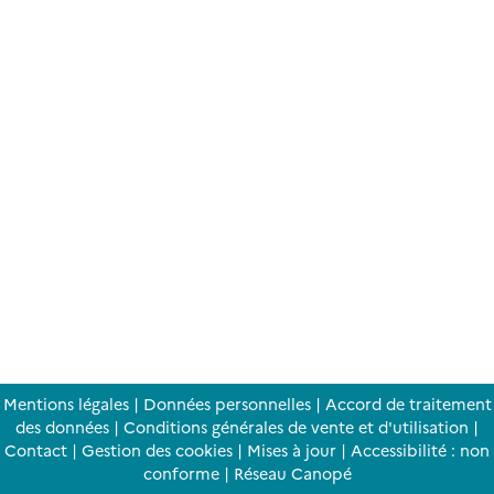
Mentions légales
|
Données personnelles
|
Accord de traitement
des données
|
Conditions générales de vente et d'utilisation
|
Contact
|
Gestion des cookies
|
Mises à jour
|
Accessibilité : non
conforme
|
Réseau Canopé