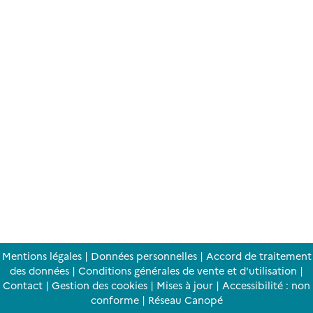
Mentions légales
|
Données personnelles
|
Accord de traitement
des données
|
Conditions générales de vente et d'utilisation
|
Contact
|
Gestion des cookies
|
Mises à jour
|
Accessibilité : non
conforme
|
Réseau Canopé