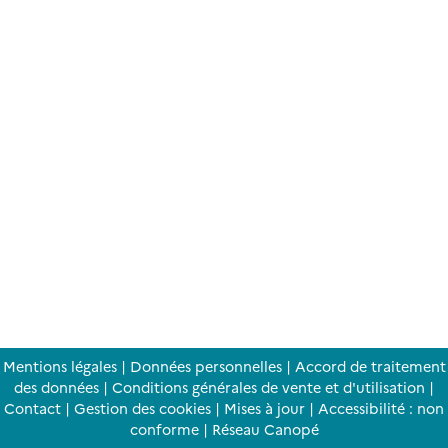
Mentions légales
|
Données personnelles
|
Accord de traitement
des données
|
Conditions générales de vente et d'utilisation
|
Contact
|
Gestion des cookies
|
Mises à jour
|
Accessibilité : non
conforme
|
Réseau Canopé